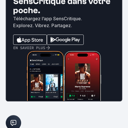
SensCritique dans votre
poche.
Téléchargez l’app SensCritique.
Explorez. Vibrez. Partagez.
EN SAVOIR PLUS