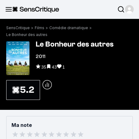
SensCritique
>
Films
>
Comédie dramatique
>
Le Bonheur des autres
Le Bonheur des autres
2011
35
43
1
5.2
Ma note