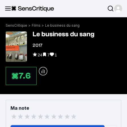
SensCritique
>
Films
>
Le business du sang
Le business du sang
2017
24
7
1
7.6
Ma note