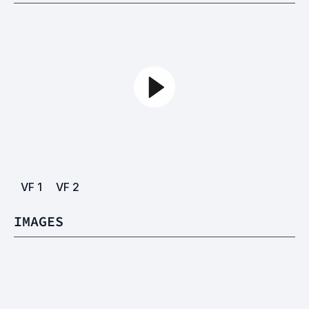
VF
1
VF
2
IMAGES