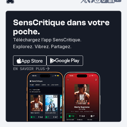
SensCritique dans votre
poche.
Téléchargez l’app SensCritique.
Explorez. Vibrez. Partagez.
EN SAVOIR PLUS