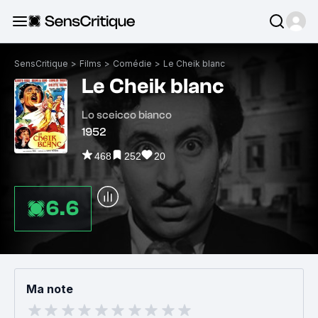
SensCritique
>
Films
>
Comédie
>
Le Cheik blanc
Le Cheik blanc
Lo sceicco bianco
1952
468
252
20
6.6
Ma note