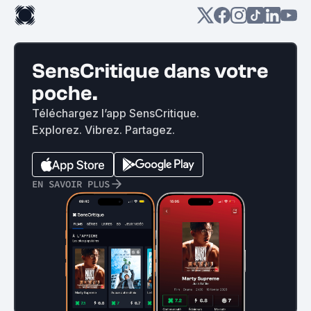
SensCritique dans votre
poche.
Téléchargez l’app SensCritique.
Explorez. Vibrez. Partagez.
EN SAVOIR PLUS