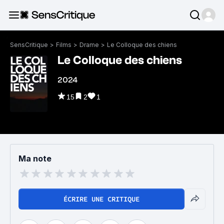
SensCritique
>
Films
>
Drame
>
Le Colloque des chiens
Le Colloque des chiens
2024
15
2
1
Ma note
ÉCRIRE UNE CRITIQUE