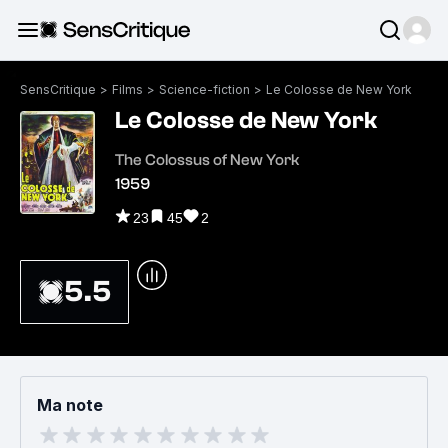
SensCritique
>
Films
>
Science-fiction
>
Le Colosse de New York
Le Colosse de New York
The Colossus of New York
1959
23
45
2
5.5
Ma note