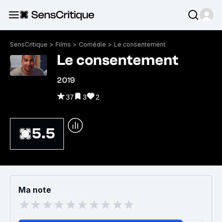
SensCritique
>
Films
>
Comédie
>
Le consentement
Le consentement
2019
37
3
2
5.5
Ma note