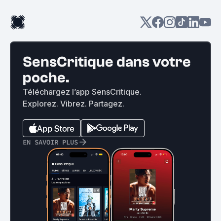
SensCritique dans votre
poche.
Téléchargez l’app SensCritique.
Explorez. Vibrez. Partagez.
EN SAVOIR PLUS