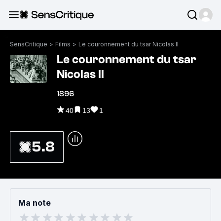
SensCritique
>
Films
>
Le couronnement du tsar Nicolas II
Le couronnement du tsar
Nicolas II
1896
40
13
1
5.8
Ma note