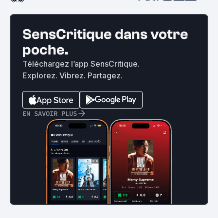
SensCritique dans votre
poche.
Téléchargez l’app SensCritique.
Explorez. Vibrez. Partagez.
EN SAVOIR PLUS