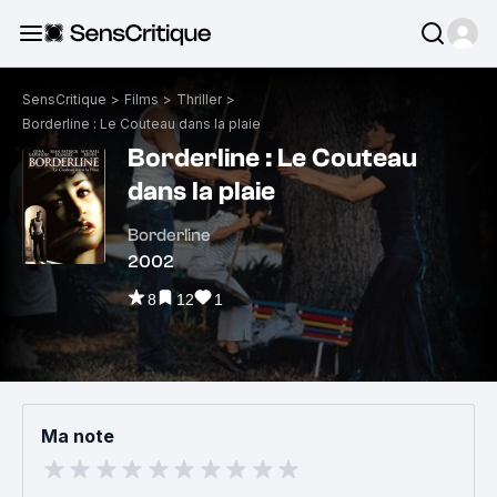
SensCritique
>
Films
>
Thriller
>
Borderline : Le Couteau dans la plaie
Borderline : Le Couteau
dans la plaie
Borderline
2002
8
12
1
Ma note