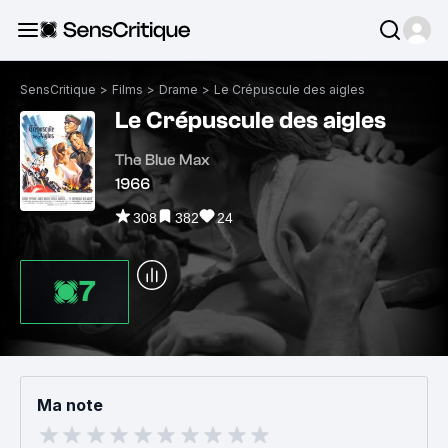
SensCritique
>
Films
>
Drame
>
Le Crépuscule des aigles
Le Crépuscule des aigles
The Blue Max
1966
308
382
24
7
Ma note