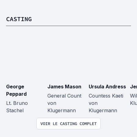
CASTING
George 
James Mason
Ursula Andress
Je
Peppard
General Count 
Countess Kaeti 
Wil
Lt. Bruno 
von 
von 
Kl
Stachel
Klugermann
Klugermann
VOIR LE CASTING COMPLET