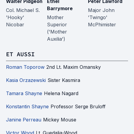
Walter Pidgeon
Ethel
Peter Lawford
A
Barrymore
L
Col. Michael S.
Major John
'Hooky'
Mother
'Twingo'
Au
Nicobar
Superior
McPhimister
('Mother
Auxilia')
ET AUSSI
Roman Toporow
2nd Lt. Maxim Omansky
Kasia Orzazewski
Sister Kasmira
Tamara Shayne
Helena Nagard
Konstantin Shayne
Professor Serge Bruloff
Janine Perreau
Mickey Mouse
Victor Wood
Lt. Guedalia-Wood