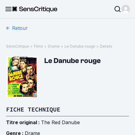
Retour
SensCritique
>
Films
>
Drame
>
Le Danube rouge
>
Details
Le Danube rouge
FICHE TECHNIQUE
Titre original :
The Red Danube
Genre :
Drame