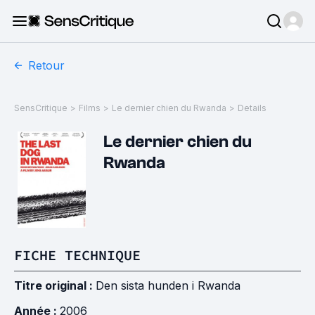
Retour
SensCritique
>
Films
>
Le dernier chien du Rwanda
>
Details
Le dernier chien du
Rwanda
FICHE TECHNIQUE
Titre original :
Den sista hunden i Rwanda
Année :
2006