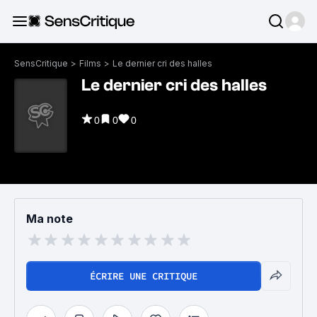
SensCritique
>
Films
>
Le dernier cri des halles
Le dernier cri des halles
0
0
0
Ma note
ÉCRIRE UNE CRITIQUE