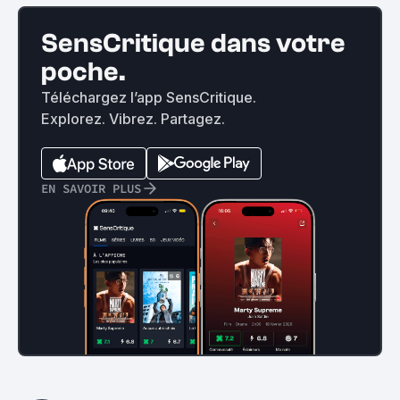
SensCritique dans votre
poche.
Téléchargez l’app SensCritique.
Explorez. Vibrez. Partagez.
EN SAVOIR PLUS