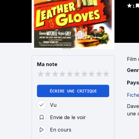
1
Film
Ma note
Genr
Pays
ÉCRIRE UNE CRITIQUE
Fich
Vu
Dave 
une o
Envie de le voir
En cours