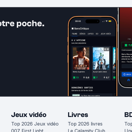
otre poche.
Jeux vidéo
Livres
B
Top 2026 Jeux vidéo
Top 2026 livres
To
007 First Light
Le Calamity Club
Une