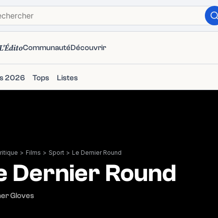
L'Édito
Communauté
Découvrir
ms 2026
Tops
Listes
itique
>
Films
>
Sport
>
Le Dernier Round
e Dernier Round
er Gloves