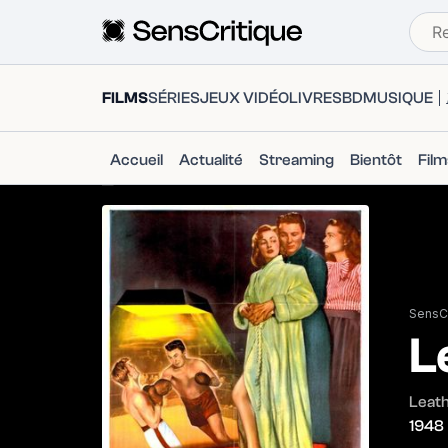
FILMS
SÉRIES
JEUX VIDÉO
LIVRES
BD
MUSIQUE
Accueil
Actualité
Streaming
Bientôt
Fil
SensCr
L
Leath
1948