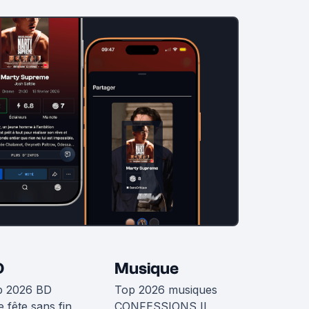
D
Musique
p 2026 BD
Top 2026 musiques
 fête sans fin
CONFESSIONS II