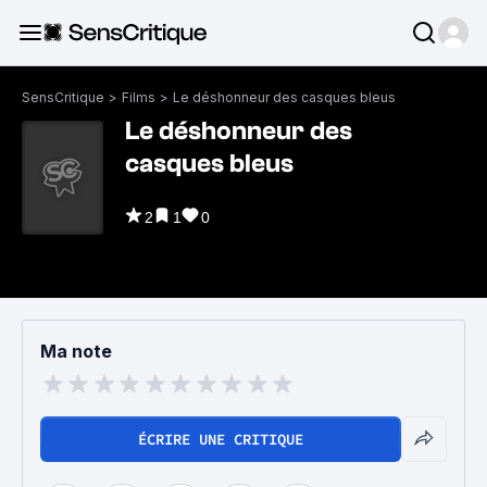
SensCritique
>
Films
>
Le déshonneur des casques bleus
Le déshonneur des
casques bleus
2
1
0
Ma note
ÉCRIRE UNE CRITIQUE