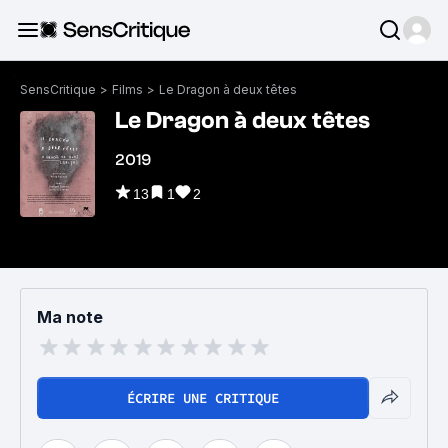
SensCritique
>
Films
>
Le Dragon à deux têtes
Le Dragon à deux têtes
2019
13
1
2
Ma note
ÉCRIRE UNE CRITIQUE