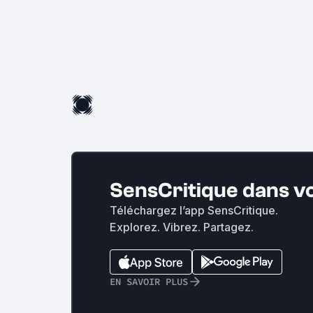
SensCritique dans v
Téléchargez l’app SensCritique.
Explorez. Vibrez. Partagez.
EN SAVOIR PLUS