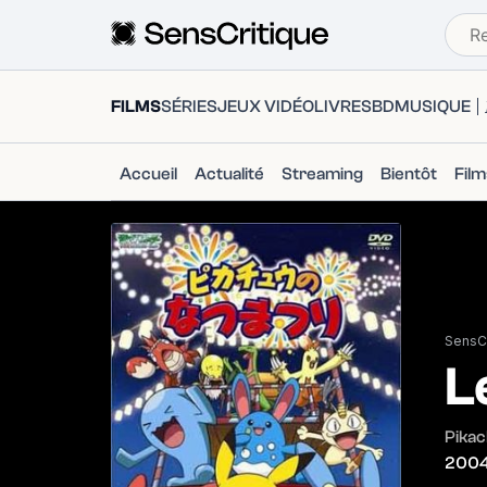
FILMS
SÉRIES
JEUX VIDÉO
LIVRES
BD
MUSIQUE
Accueil
Actualité
Streaming
Bientôt
Fil
SensCr
L
Pikac
200