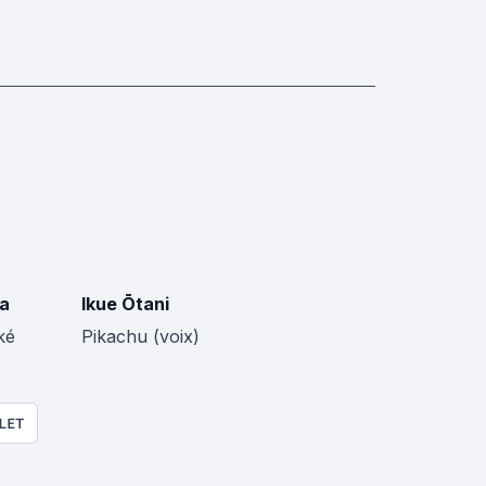
da
Ikue Ōtani
ké
Pikachu (voix)
LET