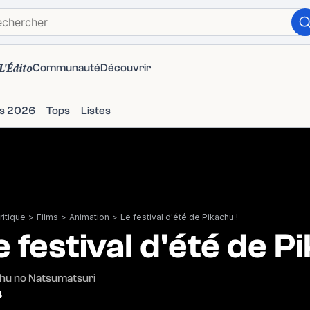
L'Édito
Communauté
Découvrir
ms 2026
Tops
Listes
itique
>
Films
>
Animation
>
Le festival d'été de Pikachu !
e festival d'été de P
hu no Natsumatsuri
4