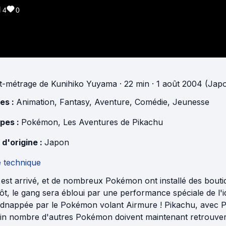
4
0
t-métrage
de
Kunihiko Yuyama
· 22 min
· 1 août 2004 (Jap
es :
Animation
,
Fantasy
,
Aventure
,
Comédie
,
Jeunesse
pes :
Pokémon
,
Les Aventures de Pikachu
 d'origine :
Japon
e technique
 est arrivé, et de nombreux Pokémon ont installé des boutiq
ôt, le gang sera ébloui par une performance spéciale de l'i
kidnappée par le Pokémon volant Airmure ! Pikachu, avec P
ain nombre d'autres Pokémon doivent maintenant retrouver l