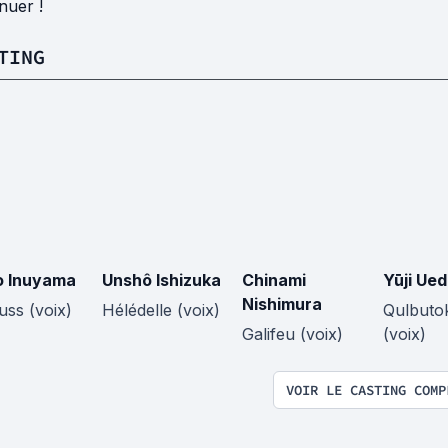
nuer !
TING
o Inuyama
Unshô Ishizuka
Chinami
Yūji Ue
Nishimura
uss (voix)
Hélédelle (voix)
Qulbuto
Galifeu (voix)
(voix)
VOIR LE CASTING COMP