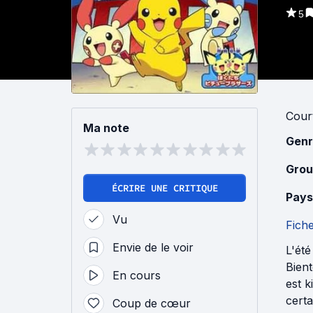
5
Cour
Ma note
Genr
Grou
ÉCRIRE UNE CRITIQUE
Pays
Vu
Fich
Envie de le voir
L'été
Bient
En cours
est 
cert
Coup de cœur