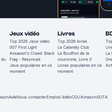
Jeux vidéo
Livres
B
Top 2026 Jeux vidéo
Top 2026 livres
To
007 First Light
Le Calamity Club
Une
Assassin's Creed: Black
Le Bouffon de la
La 
 du
Flag - Resynced
couronne, Livre II
One
Jeux populaires en ce
Livres populaires en ce
Act
moment
moment
nsion
Aide
Nous contacter
Emploi
L'édito
CGU
Amazon
SOTA