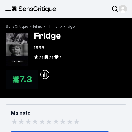
SensCritique
>
Films
>
Thriller
>
Fridge
Fridge
1995
21
21
2
7.3
Ma note