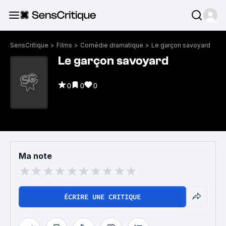
SensCritique
>
Films
>
Comédie dramatique
>
Le garçon savoyard
Le garçon savoyard
0
0
0
Ma note
ÉCRIRE UNE CRITIQUE