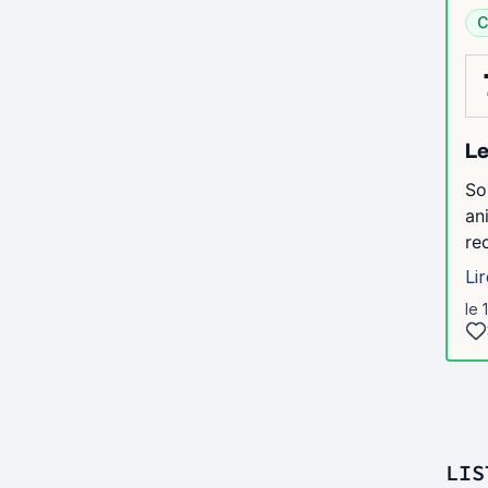
C
Le
So
an
re
Lir
le 
LIS