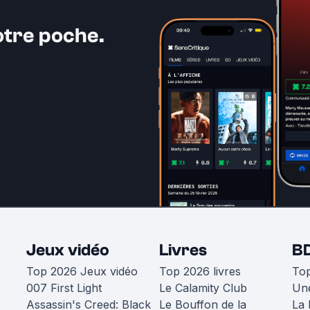
otre poche.
Jeux vidéo
Livres
B
Top 2026 Jeux vidéo
Top 2026 livres
To
007 First Light
Le Calamity Club
Une
Assassin's Creed: Black
Le Bouffon de la
La 