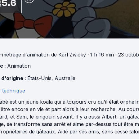
5.6
-métrage d'animation
de
Karl Zwicky
· 1 h 16 min
· 23 octo
e :
Animation
 d'origine :
États-Unis
,
Australie
e technique
bé est un jeune koala qui a toujours cru qu'il était orpheli
être encore en vie et part alors à leur recherche. Au cours
lard, et Sam, le pingouin savant. Il y a aussi Albert, un g
, se transforme sans arrêt et aime par-dessus tout être m
ropriétaires de gâteaux. Aidé par ses amis, sans cesse talo