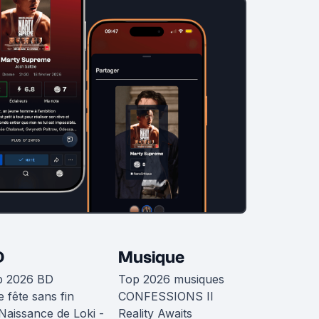
D
Musique
p 2026 BD
Top 2026 musiques
 fête sans fin
CONFESSIONS II
Naissance de Loki -
Reality Awaits