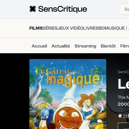
FILMS
SÉRIES
JEUX VIDÉO
LIVRES
BD
MUSIQUE
Accueil
Actualité
Streaming
Bientôt
Fil
SensCr
L
The 
200
23