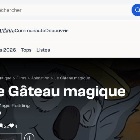
L'Édito
Communauté
Découvrir
ms 2026
Tops
Listes
itique
>
Films
>
Animation
>
Le Gâteau magique
e Gâteau magique
Magic Pudding
0
22
4