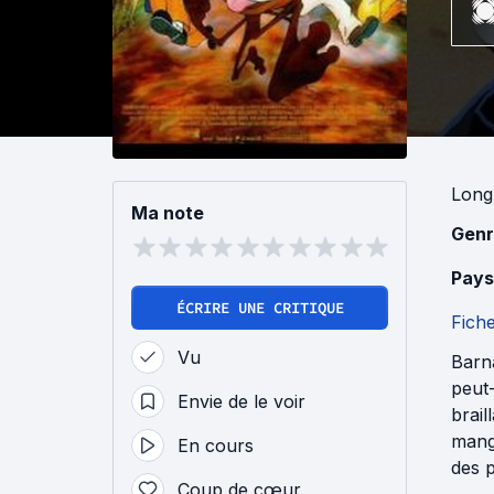
Long
Ma note
Genr
Pays
ÉCRIRE UNE CRITIQUE
Fich
Vu
Barna
peut-
Envie de le voir
brail
mange
En cours
des p
Coup de cœur