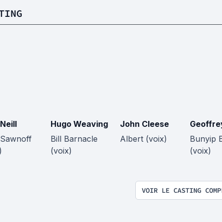
TING
Neill
Hugo Weaving
John Cleese
Geoffre
Sawnoff
Bill Barnacle
Albert (voix)
Bunyip 
)
(voix)
(voix)
VOIR LE CASTING COMP