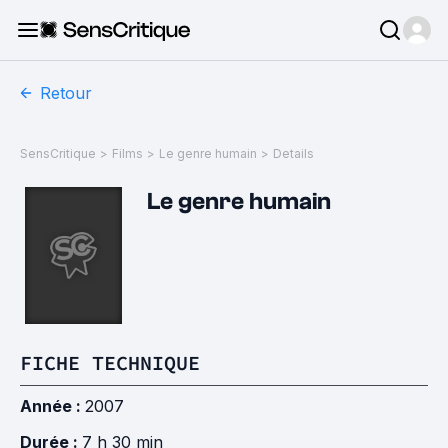
Retour
SensCritique
>
Films
>
Le genre humain
>
Details
Le genre humain
FICHE TECHNIQUE
Année :
2007
Durée :
7 h 30 min