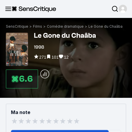
SensCritique
>
Films
>
Comédie dramatique
>
Le Gone du Chaâba
Le Gone du Chaâba
1998
271
101
12
6.6
Ma note