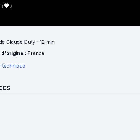
1
2
de
Claude Duty
· 12 min
 d'origine :
France
e technique
GES