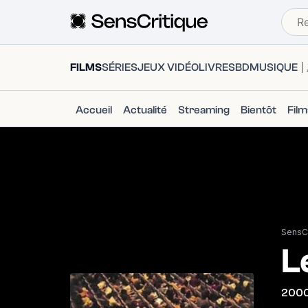
FILMS
SÉRIES
JEUX VIDÉO
LIVRES
BD
MUSIQUE
Accueil
Actualité
Streaming
Bientôt
Fil
SensCr
L
200