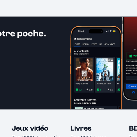
otre poche.
Jeux vidéo
Livres
B