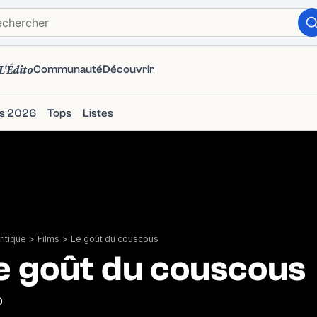
L'Édito
Communauté
Découvrir
ms 2026
Tops
Listes
itique
>
Films
>
Le goût du couscous
e goût du couscous
0