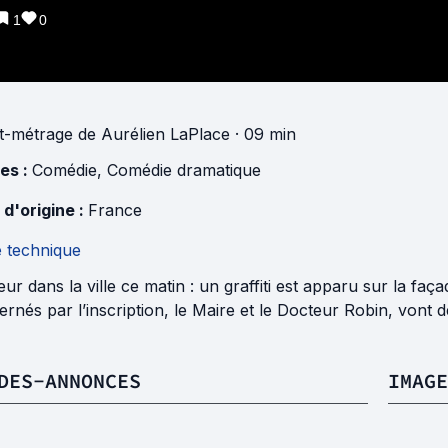
1
0
t-métrage
de
Aurélien LaPlace
· 09 min
es :
Comédie
,
Comédie dramatique
 d'origine :
France
e technique
ur dans la ville ce matin : un graffiti est apparu sur la faça
rnés par l’inscription, le Maire et le Docteur Robin, vont 
DES-ANNONCES
IMAGE