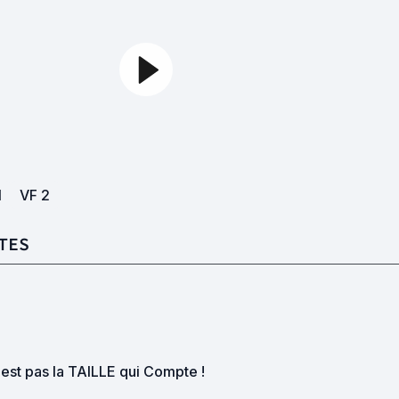
1
VF
2
TES
est pas la TAILLE qui Compte !