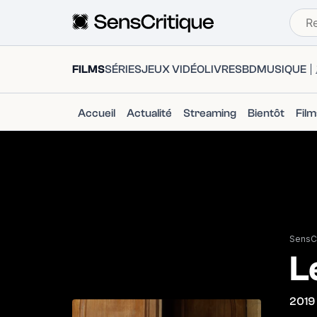
FILMS
SÉRIES
JEUX VIDÉO
LIVRES
BD
MUSIQUE
Accueil
Actualité
Streaming
Bientôt
Fil
SensCr
L
2019