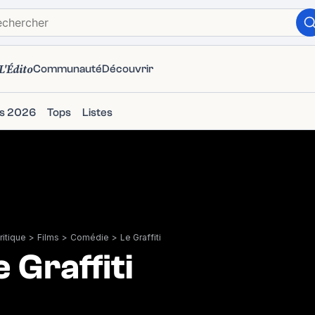
L'Édito
Communauté
Découvrir
ms 2026
Tops
Listes
itique
>
Films
>
Comédie
>
Le Graffiti
e Graffiti