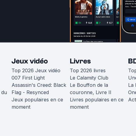
Jeux vidéo
Livres
B
Top 2026 Jeux vidéo
Top 2026 livres
To
007 First Light
Le Calamity Club
Une
Assassin's Creed: Black
Le Bouffon de la
La 
 du
Flag - Resynced
couronne, Livre II
One
Jeux populaires en ce
Livres populaires en ce
Act
moment
moment