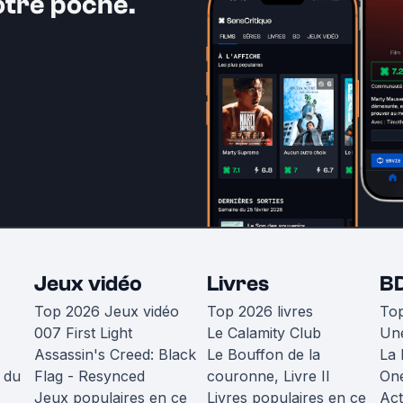
otre poche.
Jeux vidéo
Livres
B
Top 2026 Jeux vidéo
Top 2026 livres
To
007 First Light
Le Calamity Club
Une
Assassin's Creed: Black
Le Bouffon de la
La 
 du
Flag - Resynced
couronne, Livre II
One
Jeux populaires en ce
Livres populaires en ce
Act