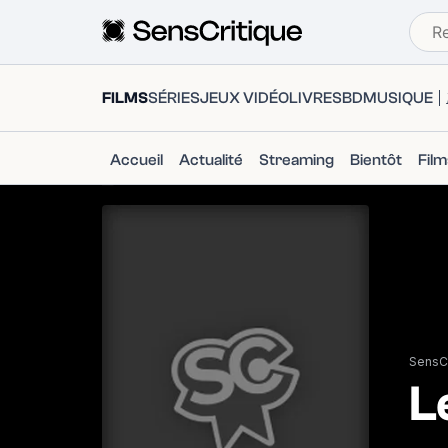
FILMS
SÉRIES
JEUX VIDÉO
LIVRES
BD
MUSIQUE
Accueil
Actualité
Streaming
Bientôt
Fil
SensCr
L