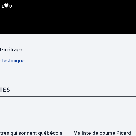
1
0
t-métrage
e technique
TES
itres qui sonnent québécois
Ma liste de course Picard