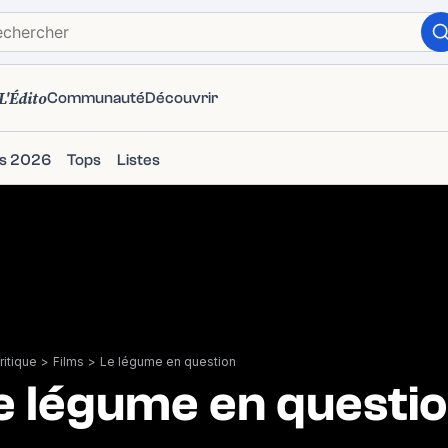
L'Édito
Communauté
Découvrir
ms 2026
Tops
Listes
itique
>
Films
>
Le légume en question
e légume en questi