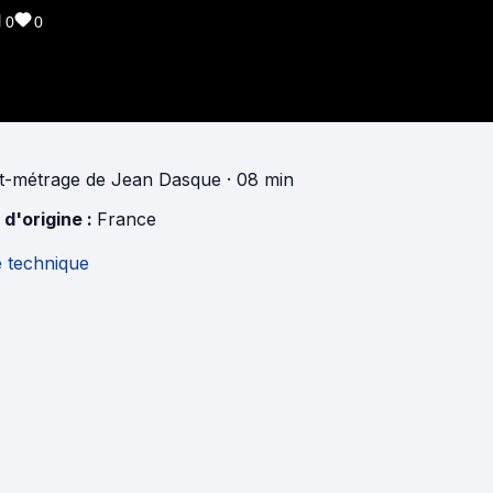
0
0
t-métrage
de
Jean Dasque
· 08 min
 d'origine :
France
e technique