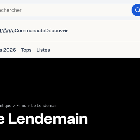
L'Édito
Communauté
Découvrir
ms 2026
Tops
Listes
itique
>
Films
>
Le Lendemain
e Lendemain