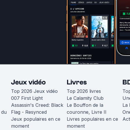
Jeux vidéo
Livres
B
Top 2026 Jeux vidéo
Top 2026 livres
To
007 First Light
Le Calamity Club
Une
Assassin's Creed: Black
Le Bouffon de la
La 
 du
Flag - Resynced
couronne, Livre II
One
Jeux populaires en ce
Livres populaires en ce
Act
moment
moment