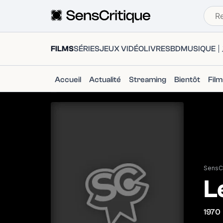
FILMS
SÉRIES
JEUX VIDÉO
LIVRES
BD
MUSIQUE
Accueil
Actualité
Streaming
Bientôt
Fil
SensCr
L
1970