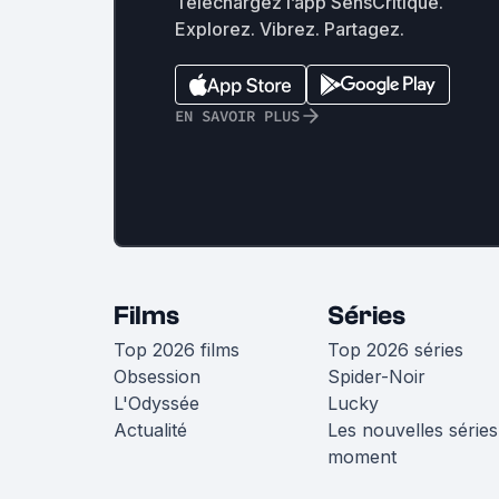
Téléchargez l’app SensCritique.
Explorez. Vibrez. Partagez.
EN SAVOIR PLUS
Films
Séries
Top 2026 films
Top 2026 séries
Obsession
Spider-Noir
L'Odyssée
Lucky
Actualité
Les nouvelles séries
moment