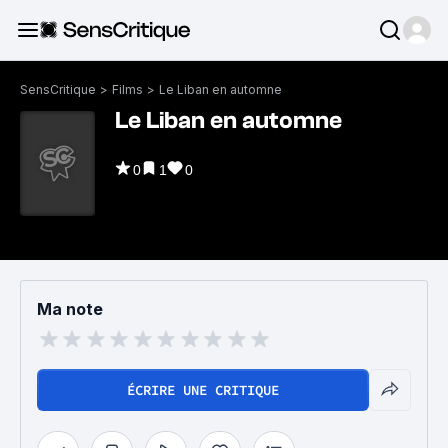
SensCritique
>
Films
>
Le Liban en automne
Le Liban en automne
0
1
0
Ma note
ÉCRIRE UNE CRITIQUE