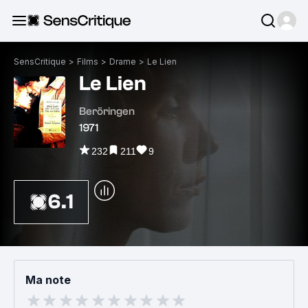
SensCritique
>
Films
>
Drame
>
Le Lien
Le Lien
Beröringen
1971
232
211
9
6.1
Ma note