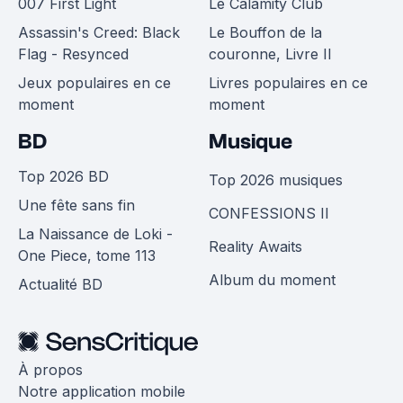
007 First Light
Le Calamity Club
Assassin's Creed: Black
Le Bouffon de la
Flag - Resynced
couronne, Livre II
Jeux populaires en ce
Livres populaires en ce
moment
moment
BD
Musique
Top 2026 BD
Top 2026 musiques
Une fête sans fin
CONFESSIONS II
La Naissance de Loki -
Reality Awaits
One Piece, tome 113
Album du moment
Actualité BD
À propos
Notre application mobile