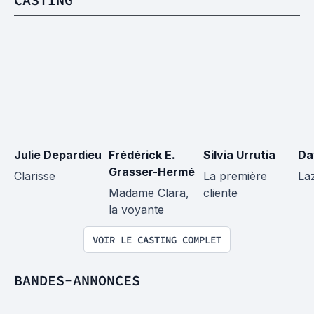
Julie Depardieu
Frédérick E. 
Silvia Urrutia
Da
Grasser-Hermé
Clarisse
La première 
La
Madame Clara, 
cliente
la voyante
VOIR LE CASTING COMPLET
BANDES-ANNONCES