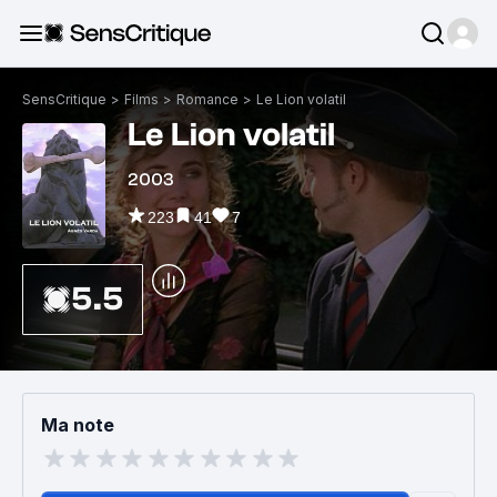
SensCritique
>
Films
>
Romance
>
Le Lion volatil
Le Lion volatil
2003
223
41
7
5.5
Ma note