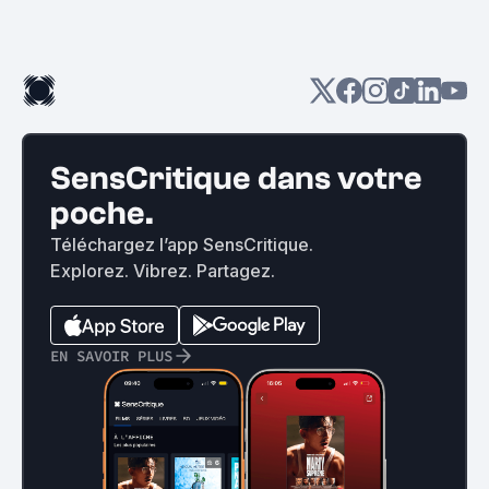
SensCritique dans votre
poche.
Téléchargez l’app SensCritique.
Explorez. Vibrez. Partagez.
EN SAVOIR PLUS