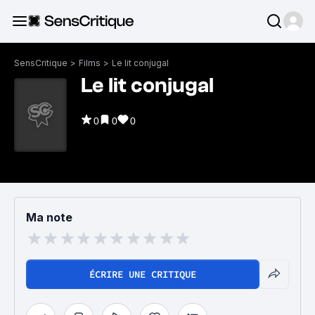
SensCritique
>
Films
>
Le lit conjugal
Le lit conjugal
0
0
0
Ma note
ÉCRIRE UNE CRITIQUE