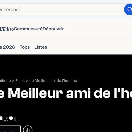
L'Édito
Communauté
Découvrir
ms 2026
Tops
Listes
itique
>
Films
>
Le Meilleur ami de l'homme
e Meilleur ami de l
15
0