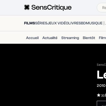
FILMS
SÉRIES
JEUX VIDÉO
LIVRES
BD
MUSIQUE
Accueil
Actualité
Streaming
Bientôt
Fil
SensCr
L
2010
30