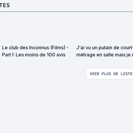
TES
Le club des Inconnus (Films) -
J'ai vu un putain de court
Part I: Les moins de 100 avis
métrage en salle mais je
souviens plus du titre ! C'
pas un film du RADi ?
VOIR PLUS DE LISTE