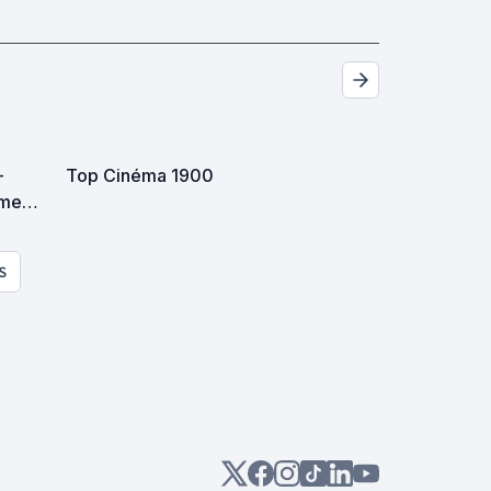
-
Top Cinéma 1900
 me
était
S