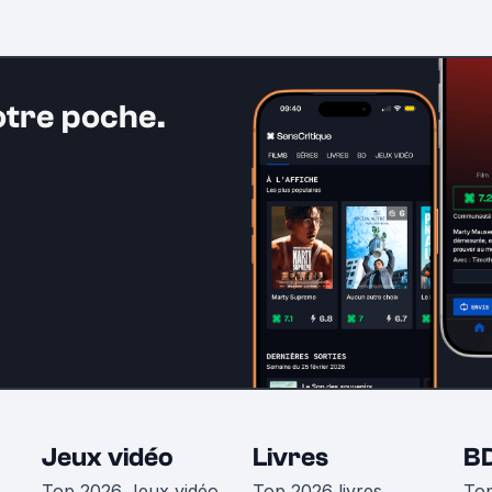
otre poche.
Jeux vidéo
Livres
B
Top 2026 Jeux vidéo
Top 2026 livres
To