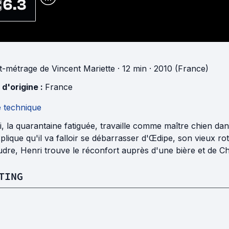
6.3
t-métrage
de
Vincent Mariette
· 12 min
· 2010 (France)
 d'origine :
France
e technique
, la quarantaine fatiguée, travaille comme maître chien da
xplique qu'il va falloir se débarrasser d'Œdipe, son vieux ro
dre, Henri trouve le réconfort auprès d'une bière et de Cha
TING