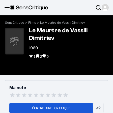
SensCritique
>
Films
>
Le Meurtre de Vassili Dimitriev
Le Meurtre de Vassili
Dimitriev
1969
1
2
0
Ma note
ÉCRIRE UNE CRITIQUE