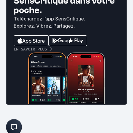
SensCritique dans votre
poche.
Téléchargez l’app SensCritique.
Explorez. Vibrez. Partagez.
EN SAVOIR PLUS