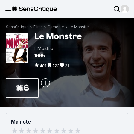
SensCritique
>
Films
>
Comédie
>
Le Monstre
Le Monstre
Il Mostro
1995
401
222
21
6
Ma note