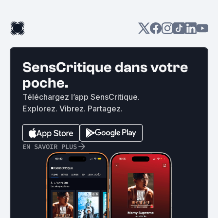
SensCritique dans votre
poche.
Téléchargez l’app SensCritique.
Explorez. Vibrez. Partagez.
EN SAVOIR PLUS