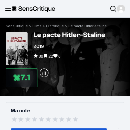
SensCritique
>
Films
>
Historique
>
Le pacte Hitler-Staline
Le pacte Hitler-Staline
2019
89
22
6
7.1
Ma note