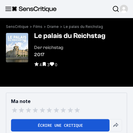
SensCritique
>
Films
>
Drame
>
Le palais du Reichstag
Le palais du Reichstag
Der reichstag
2017
4
3
0
Ma note
ÉCRIRE UNE CRITIQUE