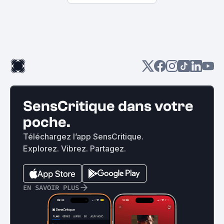
SensCritique dans votre
poche.
Téléchargez l’app SensCritique.
Explorez. Vibrez. Partagez.
EN SAVOIR PLUS