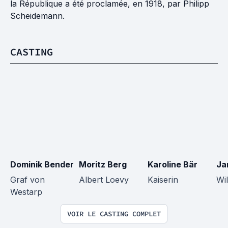
la République a été proclamée, en 1918, par Philipp
Scheidemann.
CASTING
Dominik Bender
Moritz Berg
Karoline Bär
Ja
Graf von 
Albert Loevy
Kaiserin
Wil
Westarp
VOIR LE CASTING COMPLET