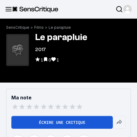
SensCritique
>
Films
>
Le parapluie
Le parapluie
2017
1
0
1
Ma note
ÉCRIRE UNE CRITIQUE