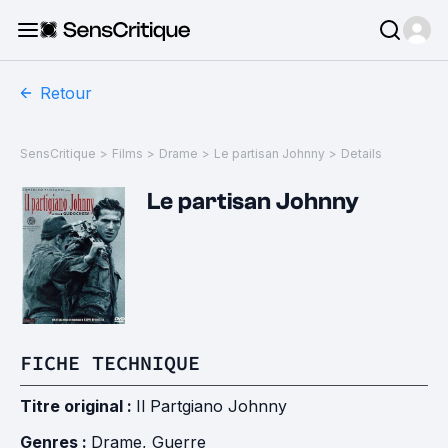
Retour
SensCritique
>
Films
>
Drame
>
Le partisan Johnny
>
Details
Le partisan Johnny
FICHE TECHNIQUE
Titre original :
Il Partgiano Johnny
Genres :
Drame
,
Guerre