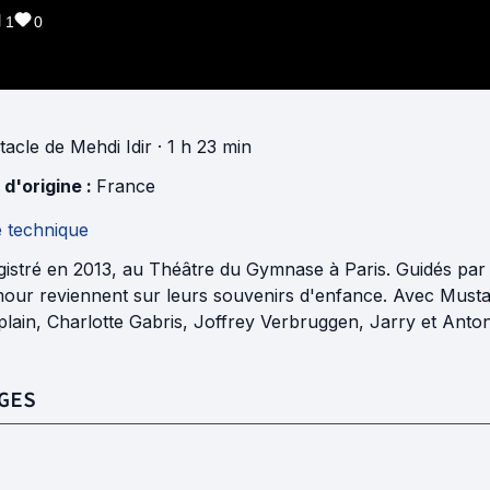
1
0
tacle
de
Mehdi Idir
· 1 h 23 min
 d'origine :
France
e technique
istré en 2013, au Théâtre du Gymnase à Paris. Guidés par P
our reviennent sur leurs souvenirs d'enfance. Avec Mustaph
lain, Charlotte Gabris, Joffrey Verbruggen, Jarry et Anton
GES