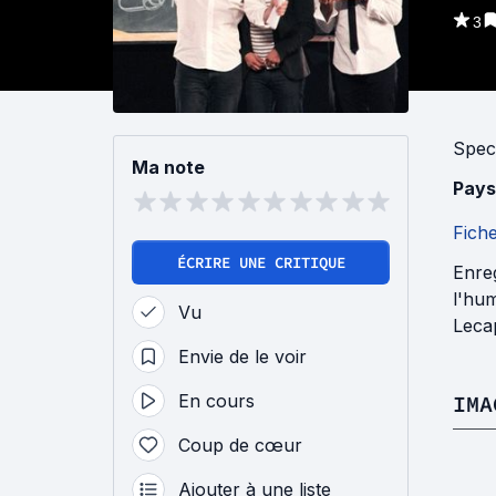
3
Spec
Ma note
Pays
Fich
ÉCRIRE UNE CRITIQUE
Enreg
l'hum
Vu
Lecap
Envie de le voir
En cours
IMA
Coup de cœur
Ajouter à une liste