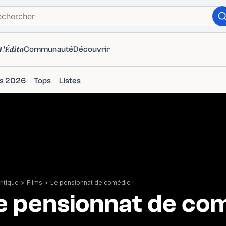
L'Édito
Communauté
Découvrir
ms 2026
Tops
Listes
itique
>
Films
>
Le pensionnat de comédie+
e pensionnat de co