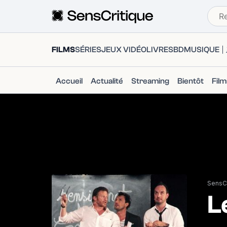
FILMS
SÉRIES
JEUX VIDÉO
LIVRES
BD
MUSIQUE
Accueil
Actualité
Streaming
Bientôt
Fil
SensCr
L