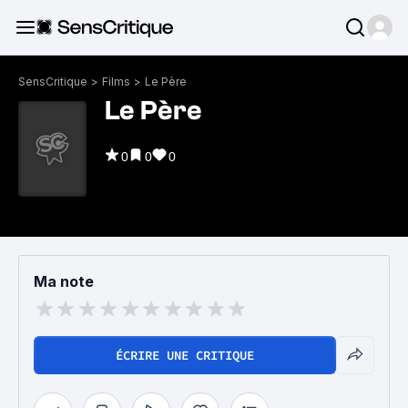
SensCritique
>
Films
>
Le Père
Le Père
0
0
0
Ma note
ÉCRIRE UNE CRITIQUE