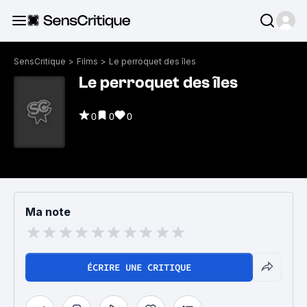
SensCritique
>
Films
>
Le perroquet des îles
Le perroquet des îles
0
0
0
Ma note
ÉCRIRE UNE CRITIQUE