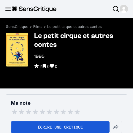
SensCritique
>
Films
>
Le petit cirque et autres contes
Le petit cirque et autres
contes
1995
2
0
0
Ma note
ÉCRIRE UNE CRITIQUE