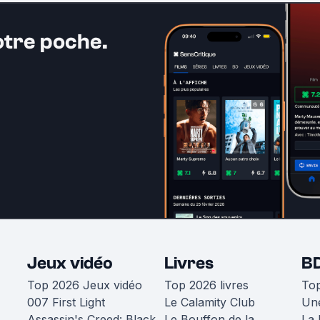
otre poche.
Jeux vidéo
Livres
B
Top 2026 Jeux vidéo
Top 2026 livres
To
007 First Light
Le Calamity Club
Une
Assassin's Creed: Black
Le Bouffon de la
La 