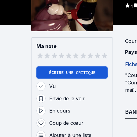
4
Cour
Ma note
Pays
Fich
ÉCRIRE UNE CRITIQUE
"Cour
"Conc
Vu
mai).
Envie de le voir
En cours
BAN
Coup de cœur
Ajouter à une liste