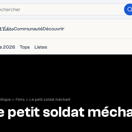
L'Édito
Communauté
Découvrir
ms 2026
Tops
Listes
itique
>
Films
>
Le petit soldat méchant
e petit soldat méch