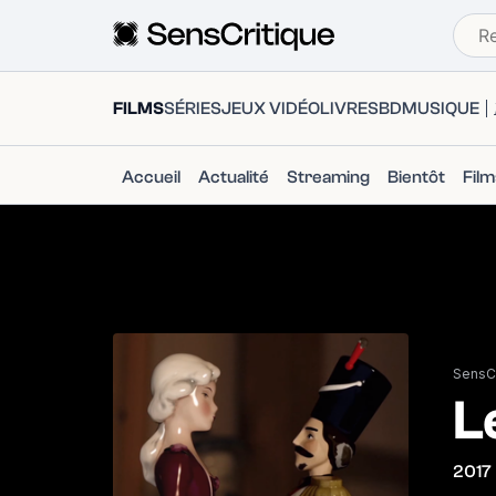
FILMS
SÉRIES
JEUX VIDÉO
LIVRES
BD
MUSIQUE
Accueil
Actualité
Streaming
Bientôt
Fil
SensCr
L
2017