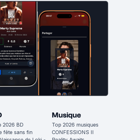
D
Musique
p 2026 BD
Top 2026 musiques
 fête sans fin
CONFESSIONS II
Naissance de Loki -
Reality Awaits