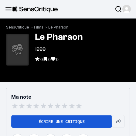
SensCritique
>
Films
>
Le Pharaon
Le Pharaon
1999
0
0
0
Ma note
ÉCRIRE UNE CRITIQUE