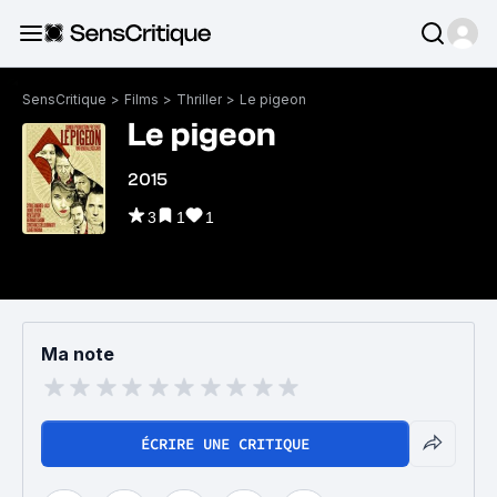
SensCritique
>
Films
>
Thriller
>
Le pigeon
Le pigeon
2015
3
1
1
Ma note
ÉCRIRE UNE CRITIQUE