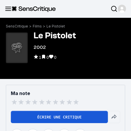
SensCritique
>
Films
>
Le Pistolet
Le Pistolet
2002
1
0
0
Ma note
ÉCRIRE UNE CRITIQUE