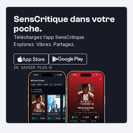
SensCritique dans votre
poche.
Téléchargez l’app SensCritique.
Explorez. Vibrez. Partagez.
EN SAVOIR PLUS