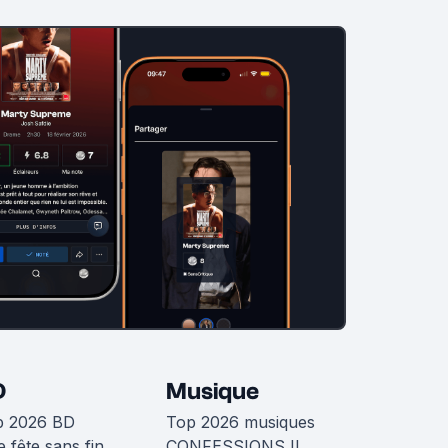
D
Musique
p 2026 BD
Top 2026 musiques
 fête sans fin
CONFESSIONS II