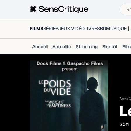
FILMS
SÉRIES
JEUX VIDÉO
LIVRES
BD
MUSIQUE
Accueil
Actualité
Streaming
Bientôt
Fil
SensCr
L
2011