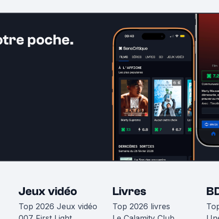
otre poche.
Jeux vidéo
Livres
B
Top 2026 Jeux vidéo
Top 2026 livres
To
007 First Light
Le Calamity Club
Une