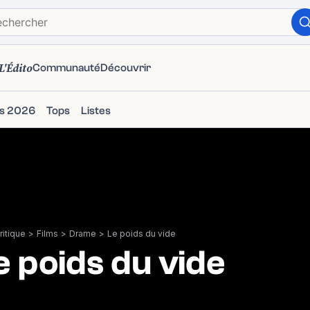
L'Édito
Communauté
Découvrir
ms 2026
Tops
Listes
itique
>
Films
>
Drame
>
Le poids du vide
e poids du vide