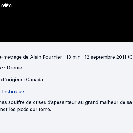
0
0
t-métrage
de
Alain Fournier
· 13 min
· 12 septembre 2011 (
e :
Drame
 d'origine :
Canada
e technique
as souffre de crises d’apesanteur au grand malheur de sa 
er les pieds sur terre.