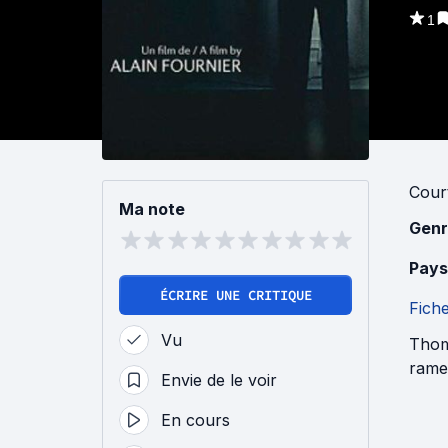
1
Cour
Ma note
Genr
Pays
ÉCRIRE UNE CRITIQUE
Fich
Vu
Thom
ramen
Envie de le voir
En cours