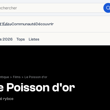
L'Édito
Communauté
Découvrir
ms 2026
Tops
Listes
itique
>
Films
>
Le Poisson d'or
e Poisson d'or
té rybce