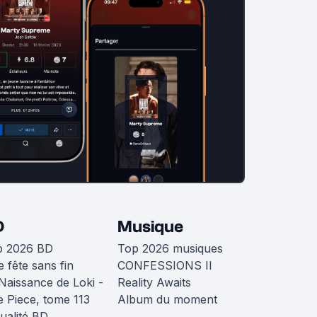
D
Musique
p 2026 BD
Top 2026 musiques
 fête sans fin
CONFESSIONS II
Naissance de Loki -
Reality Awaits
 Piece, tome 113
Album du moment
ualité BD