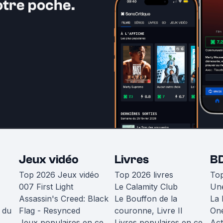
otre poche.
Jeux vidéo
Livres
B
Top 2026 Jeux vidéo
Top 2026 livres
To
007 First Light
Le Calamity Club
Une
Assassin's Creed: Black
Le Bouffon de la
La 
 du
Flag - Resynced
couronne, Livre II
One
Jeux populaires en ce
Livres populaires en ce
Act