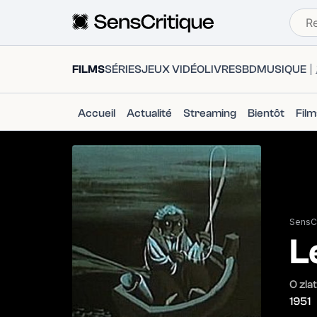
FILMS
SÉRIES
JEUX VIDÉO
LIVRES
BD
MUSIQUE
Accueil
Actualité
Streaming
Bientôt
Fil
SensCr
L
O zla
1951