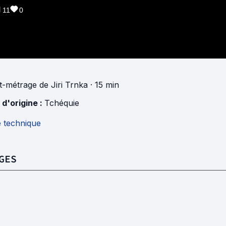
11
0
t-métrage
de
Jiri Trnka
· 15 min
 d'origine :
Tchéquie
e technique
GES